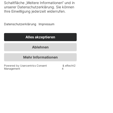
Angaben zur
Berufshaftpflichtversicherung
Name und Sitz des Versicherers:
ERGO Versicherung AG
ERGO-Platz 1
40198 Düsseldorf
Geltungsraum der Versicherung: Europaweit
Redaktionell verantwortlich: Sarah Günther
Schlichtungsstellen:
Gemäß § 36 VSBG und § 17 Abs. 4 VersVermV
teilen wir mit,
dass wir verpflichtet und bereit sind an einem
Streitbeilegungsverfahren teilzunehmen.
Folgende Schlichtungsstellen können angerufen
werden:
Versicherungsombudsfrau e.V.
Dr. Sibylle Kessal-Wulf
Postfach 08 06 32,10006 Berlin