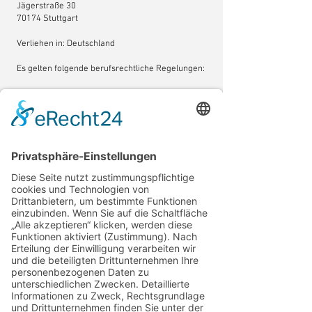
Jägerstraße 30
70174 Stuttgart
Verliehen in: Deutschland
Es gelten folgende berufsrechtliche Regelungen:
Erlaubnis als Versicherungsmakler nach § 34d
Abs. 1 GewO
einsehbar unter:
https://www.gesetze-im-
internet.de/gewo/__34d.html
§§ 59-68 Gesetz über den Versicherungsvertrag
(VVG)
einsehbar unter:
https://www.gesetze-im-
internet.de/vvg_2008/BJNR263110007.html
§ 48b Versicherungsaufsichtsgesetz (VAG)
einsehbar unter:
https://www.gesetze-im-
internet.de/vag_2016/__48b.html
Versicherungsvermittlungsverordnung
(VersVermV)
einsehbar unter:
https://www.gesetze-im-
internet.de/versvermv_2018/